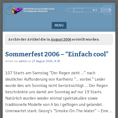
Die
HGV-
Hobbygruppe
RAKETENMODELLTECHNIK
Vaihingen/Enz
MENU
SKIP TO CONTENT
Archiv der Artikel die in
August 2006
erstellt wurden.
Sommerfest 2006 – “Einfach cool”
Artikel von
admin
am
27 August 2006, 8:39
107 Starts am Samstag “Der Regen zieht …” nach
deutlicher Aufforderung von Karlheinz “… vorbei.” Leider
wurde dies am Sonntag nicht berücksichtigt … Der Regen
beschränkte uns damit am Sonntag auf nur 19 Starts.
Natürlich wurden wieder einmal spektakuläre sowie
traditionelle Modelle von A bis I geflogen und gelandet.
Unerwartet stark: Georg’s “Smoke-On-The-Water” – Eine …