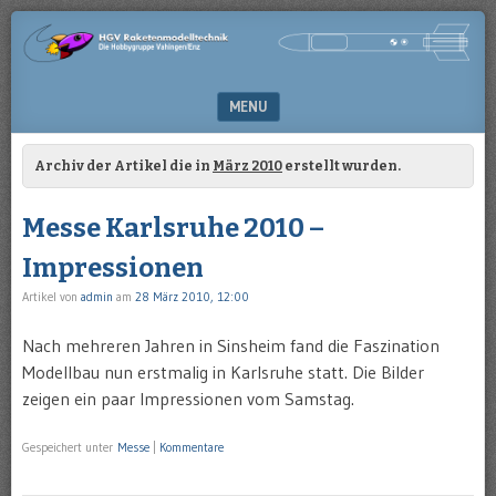
Die
HGV-
Hobbygruppe
RAKETENMODELLTECHNIK
Vaihingen/Enz
MENU
SKIP TO CONTENT
Archiv der Artikel die in
März 2010
erstellt wurden.
Messe Karlsruhe 2010 –
Impressionen
Artikel von
admin
am
28 März 2010, 12:00
Nach mehreren Jahren in Sinsheim fand die Faszination
Modellbau nun erstmalig in Karlsruhe statt. Die Bilder
zeigen ein paar Impressionen vom Samstag.
Gespeichert unter
Messe
|
Kommentare