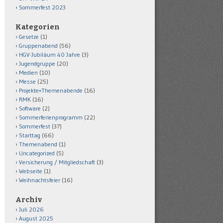
Sommerfest 2023
Kategorien
Gesetze
(1)
Gruppenabend
(56)
HGV-Jubiläum 40 Jahre
(3)
Jugendgruppe
(20)
Medien
(10)
Messe
(25)
Projekte+Themenabende
(16)
RMK
(16)
Software
(2)
Sommerferienprogramm
(22)
Sommerfest
(37)
Starttag
(66)
Themenabend
(1)
Uncategorized
(5)
Versicherung / Mitgliedschaft
(3)
Webseite
(1)
Weihnachtsfeier
(16)
Archiv
Juli 2026
August 2025