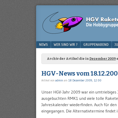
Die
HGV-
Hobbygruppe
RAKETENMODELLTECHN
Vaihingen/Enz
Menu
SKIP TO CONTENT
NEWS
WER SIND WIR ?
GRUPPENABEND
J
Archiv der Artikel die in
Dezember 2009
e
HGV-News vom 18.12.200
Artikel von
admin
am
18 Dezember 2009, 12:00
Unser HGV-Jahr 2009 war ein umtriebiges Ja
ausgebuchten RMK1 und viele tolle Raketen
Jahreskalender wiederfinden. Auch für de
eingegangen. Die Alternativtermine finde