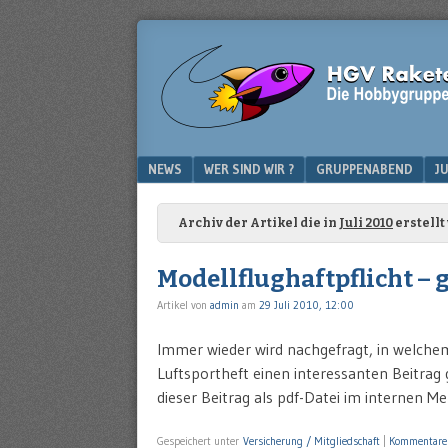
Die
HGV-
Hobbygruppe
RAKETENMODELLTECHN
Vaihingen/Enz
Menu
SKIP TO CONTENT
NEWS
WER SIND WIR ?
GRUPPENABEND
J
Archiv der Artikel die in
Juli 2010
erstellt
Modellflughaftpflicht – gil
Artikel von
admin
am
29 Juli 2010, 12:00
Immer wieder wird nachgefragt, in welchem 
Luftsportheft einen interessanten Beitrag g
dieser Beitrag als pdf-Datei im internen 
Gespeichert unter
Versicherung / Mitgliedschaft
|
Kommentare