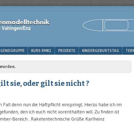
IK
UGENDGRUPPE
KURS RMK1
PROJEKTE
KINDERGEBURTSTAG
TER
 wurden.
t sie, oder gilt sie nicht ?
Fall denn nun die Haftpflicht einspringt. Hierzu habe ich im
efunden, den ich euch nicht vorenthalten will. Zu finden ist
Member-Bereich . Raketentechnische Grüße Karlheinz