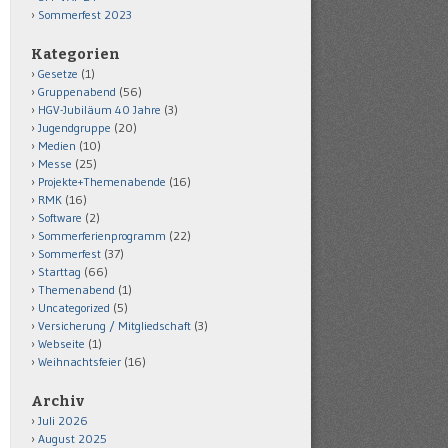
Sommerfest 2023
Kategorien
Gesetze
(1)
Gruppenabend
(56)
HGV-Jubiläum 40 Jahre
(3)
Jugendgruppe
(20)
Medien
(10)
Messe
(25)
Projekte+Themenabende
(16)
RMK
(16)
Software
(2)
Sommerferienprogramm
(22)
Sommerfest
(37)
Starttag
(66)
Themenabend
(1)
Uncategorized
(5)
Versicherung / Mitgliedschaft
(3)
Webseite
(1)
Weihnachtsfeier
(16)
Archiv
Juli 2026
August 2025