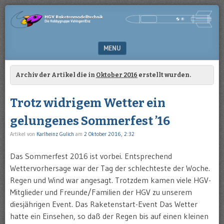
Die
HGV-
Hobbygruppe
RAKETENMODELLTECHNIK
Vaihingen/Enz
MENU
SKIP TO CONTENT
Archiv der Artikel die in
Oktober 2016
erstellt wurden.
Trotz widrigem Wetter ein
gelungenes Sommerfest ’16
Artikel von
Karlheinz Gulich
am
2 Oktober 2016, 2:32
Das Sommerfest 2016 ist vorbei. Entsprechend
Wettervorhersage war der Tag der schlechteste der Woche.
Regen und Wind war angesagt. Trotzdem kamen viele HGV-
Mitglieder und Freunde/Familien der HGV zu unserem
diesjährigen Event. Das Raketenstart-Event Das Wetter
hatte ein Einsehen, so daß der Regen bis auf einen kleinen