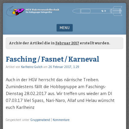
Die
HGV-
Hobbygruppe
RAKETENMODELLTECHNIK
Vaihingen/Enz
MENU
SKIP TO CONTENT
Archiv der Artikel die in
Februar 2017
erstellt wurden.
Fasching / Fasnet / Karneval
Artikel von
Karlheinz Gulich
am
26 Februar 2017, 1:29
Auch in der HGV herrscht das närrische Treiben.
Zumindestens fällt die Hobbygruppe am Faschings-
Dienstag 28.02.2017 aus. Wir treffen uns wieder am DI
07.03.17 Viel Spass, Nari-Naro, Allaf und Helau wünscht
euch Karlheinz
Gespeichert unter
Gruppenabend
|
Kommentare